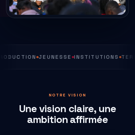
UCTION
JEUNESSE
INSTITUTIONS
TERRITO
NOTRE VISION
Une vision claire, une
ambition affirmée