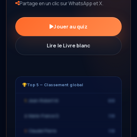
Partage en un clic sur WhatsApp et X.
Jouer au quiz
Lire le Livre blanc
Top 5 — Classement global
Jean-Robert M.
8/8
1
Marie-France D.
7/8
2
Claudel Pierre
7/8
3