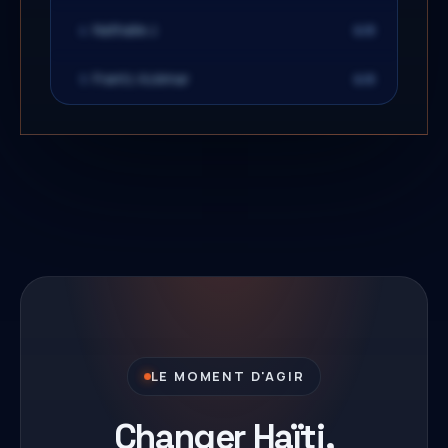
Nathalie J.
6/8
4
Frantz Azémar
6/8
5
LEADERBOARD
Classement global — arrive bientôt
LE MOMENT D'AGIR
Changer Haïti,